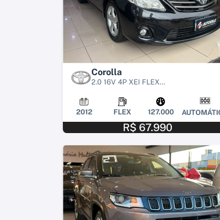
Corolla
2.0 16V 4P XEI FLEX...
2012
FLEX
127.000
AUTOMÁTI
R$ 67.990