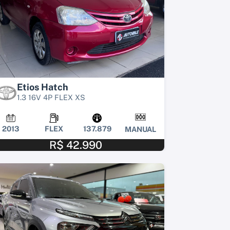
Etios Hatch
1.3 16V 4P FLEX XS
2013
FLEX
137.879
MANUAL
R$ 42.990