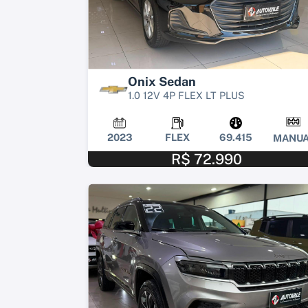
Onix Sedan
1.0 12V 4P FLEX LT PLUS
2023
FLEX
69.415
MANUA
R$ 72.990